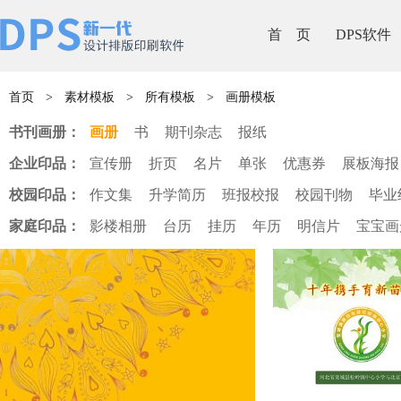
首 页
DPS软件
首页
>
素材模板
>
所有模板
>
画册模板
书刊画册：
画册
书
期刊杂志
报纸
企业印品：
宣传册
折页
名片
单张
优惠券
展板海报
校园印品：
作文集
升学简历
班报校报
校园刊物
毕业
家庭印品：
影楼相册
台历
挂历
年历
明信片
宝宝画