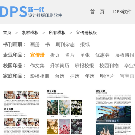
首 页
DPS软件
首页
>
素材模板
>
所有模板
>
宣传册模板
书刊画册：
画册
书
期刊杂志
报纸
企业印品：
宣传册
折页
名片
单张
优惠券
展板海报
校园印品：
作文集
升学简历
班报校报
校园刊物
毕业
家庭印品：
影楼相册
台历
挂历
年历
明信片
宝宝画