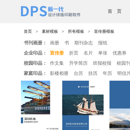
首 页
首页
>
素材模板
>
所有模板
>
宣传册模板
书刊画册：
画册
书
期刊杂志
报纸
企业印品：
宣传册
折页
名片
单张
优惠券
校园印品：
作文集
升学简历
班报校报
校园
家庭印品：
影楼相册
台历
挂历
年历
明信