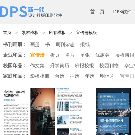
首 页
DPS软件
首页
>
素材模板
>
所有模板
>
宣传册模板
书刊画册：
画册
书
期刊杂志
报纸
企业印品：
宣传册
折页
名片
单张
优惠券
展板海报
校园印品：
作文集
升学简历
班报校报
校园刊物
毕业
家庭印品：
影楼相册
台历
挂历
年历
明信片
宝宝画